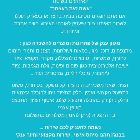
לאירועים בשיטת
"עשה זאת בעצמך".
אם אתם חוגגים מסיבה בבית בחצר או בפארק תוכלו
לשכור מאיתנו ציוד שיעניק לאורחי האירוע חוויה אחרת
ומיוחדת.
מגוון ענק של פתרונות ומוצרים להשכרה כגון :
מתנפחים, דוכני מזון, כסאות ושולחנות, מצננים ותנורי חימום
לחורף, שמשיות, וגזיבויים להצללה, מקרר ומקפיא, ציוד
ישיבה אלטרנטיבית כגון פופים ופינות, זולה מגניבות, ציוד
ג'ימבורי, מיכלי הליום, גנרטורים ועוד…
הציוד שאנו משכירים הינו ציוד קל משקל, בטיחותי, פשוט
לתפעול מקצועי ואמין. חלק מהציוד ניתן להובלה עצמאית
וחלק ניתן רק בהובלה ותפעול שלנו. איסוף הציוד מתבצע
באופן עצמי
ב : הרצליה (ניתן להזמין משלוחים בתשלום)
נשמח להעניק לכם שירות …
בבנג'ו תהנו מיחס אישי , שירות מקצועי וחיוך ענקי